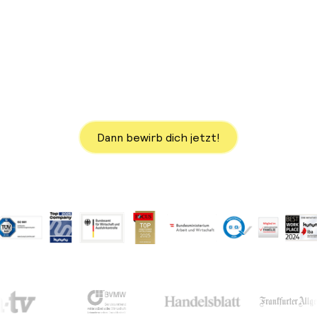
(m/w/d)
Du hast Lust auf lukrative Aufstiegsmöglichkeiten,
Gehaltsstrukturen und einem sehr diversen Tätigkeitsfeld
sowie internationalen Events in Dubai, Monaco und Co.?
Dann bewirb dich jetzt!