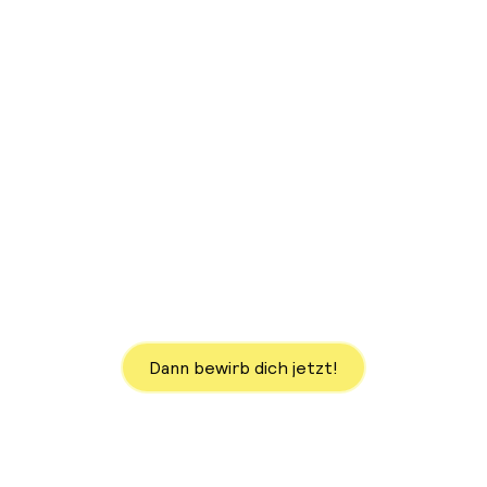
Jetzt in 2 Minuten
bewerben!
Outbound Telefonverkäufer
- Vollzeit (m/w/d)
Dann bewirb dich jetzt!